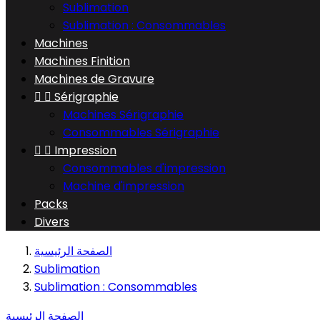
Sublimation
Sublimation : Consommables
Machines
Machines Finition
Machines de Gravure


Sérigraphie
Machines Sérigraphie
Consommables Sérigraphie


Impression
Consommables d'impression
Machine d'impression
Packs
Divers
الصفحة الرئيسية
Sublimation
Sublimation : Consommables
الصفحة الرئيسية