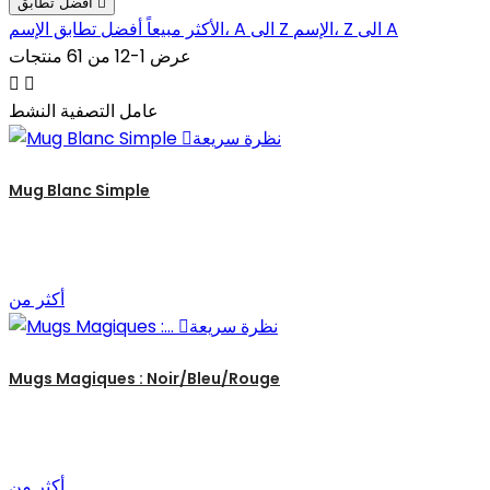

أفضل تطابق
الإسم، Z الى A
الإسم، A الى Z
الأكثر مبيعاً
أفضل تطابق
عرض 1-12 من 61 منتجات


عامل التصفية النشط
نظرة سريعة

Mug Blanc Simple
أكثر من
نظرة سريعة

Mugs Magiques : Noir/Bleu/Rouge
أكثر من