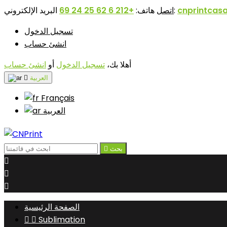
cnprintcas
البريد الإلكتروني:
اتصل
هاتف:
+212 6 62 25 24 69
تسجيل الدخول
انشئ حساب
أهلا بك،
تسجيل الدخول
أو
انشئ حساب
‫العربية

Français
‫العربية
بحث




الصفحة الرئيسية


Sublimation