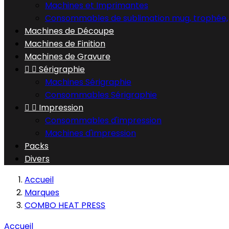
Machines et Imprimantes
Consommables de sublimation mug, trophée,
Machines de Découpe
Machines de Finition
Machines de Gravure


Sérigraphie
Machines Sérigraphie
Consommables Sérigraphie


Impression
Consommables d'impression
Machines d'impression
Packs
Divers
Accueil
Marques
COMBO HEAT PRESS
Accueil