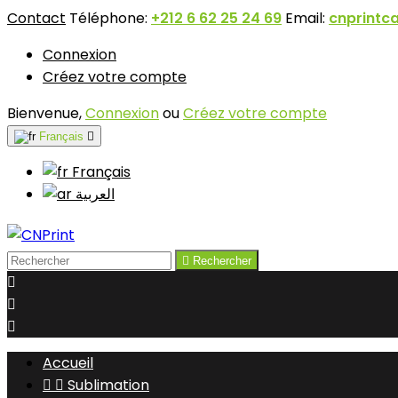
Contact
Téléphone:
+212 6 62 25 24 69
Email:
cnprintc
Connexion
Créez votre compte
Bienvenue,
Connexion
ou
Créez votre compte
Français

Français
‫العربية

Rechercher



Accueil


Sublimation