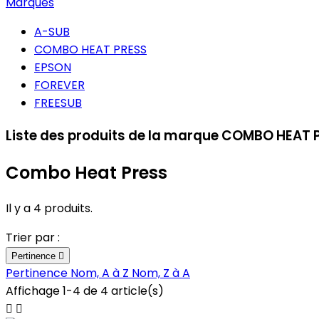
Marques
A-SUB
COMBO HEAT PRESS
EPSON
FOREVER
FREESUB
Liste des produits de la marque COMBO HEAT 
Combo Heat Press
Il y a 4 produits.
Trier par :
Pertinence

Pertinence
Nom, A à Z
Nom, Z à A
Affichage 1-4 de 4 article(s)

