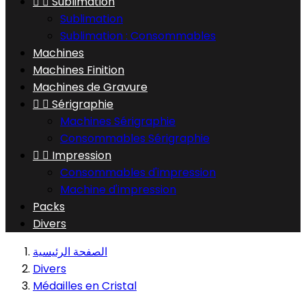


Sublimation
Sublimation
Sublimation : Consommables
Machines
Machines Finition
Machines de Gravure


Sérigraphie
Machines Sérigraphie
Consommables Sérigraphie


Impression
Consommables d'impression
Machine d'impression
Packs
Divers
الصفحة الرئيسية
Divers
Médailles en Cristal