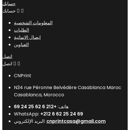
حسابك


حسابك
المعلومات الشخصية
الطلبات
إيصال الإتمانية
العناوين
اتصل


اتصل
CNPrint
N34 rue Péronne Belvédère Casablanca Maroc
Casablanca, Morocco
هاتف:
+212 6 62 25 24 69
WhatsApp:
+212 6 62 25 24 69
cnprintcasa@gmail.com
البريد الإلكتروني: