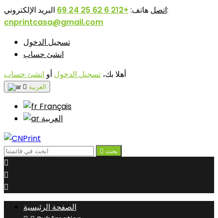
البريد الإلكتروني:
اتصل
هاتف:
+212 6 62 25 24 69
cnprintcasa@gmail.com
تسجيل الدخول
انشئ حساب
أهلا بك،
تسجيل الدخول
أو
انشئ حساب
‫العربية

Français
‫العربية
بحث




الصفحة الرئيسية