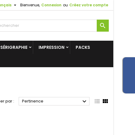

ançais
Bienvenue,
Connexion
ou
Créez votre compte

SÉRIGRAPHIE
IMPRESSION
PACKS



ier par :
Pertinence