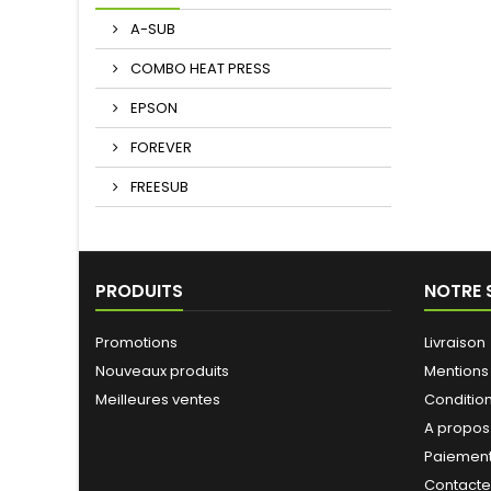
A-SUB
COMBO HEAT PRESS
EPSON
FOREVER
FREESUB
PRODUITS
NOTRE 
Promotions
Livraison
Nouveaux produits
Mentions
Meilleures ventes
Conditions
A propos
Paiement
Contact