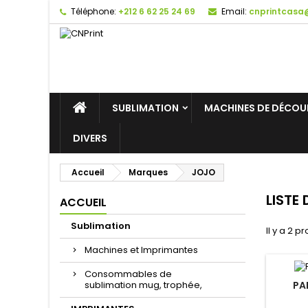
Téléphone:
+212 6 62 25 24 69
Email:
cnprintcasa
SUBLIMATION
MACHINES DE DÉCOU
DIVERS
Accueil
Marques
JOJO
LISTE
ACCUEIL
Sublimation
Il y a 2 pr
Machines et Imprimantes
Consommables de
sublimation mug, trophée,
PA