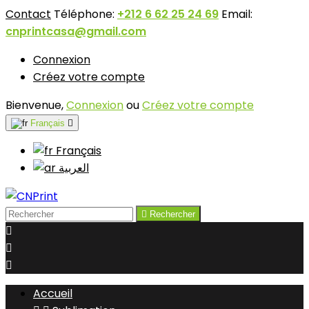
Contact
Téléphone:
+212 6 62 25 24 69
Email:
cnprintcasa@gmail.com
Connexion
Créez votre compte
Bienvenue,
Connexion
ou
Créez votre compte
Français

Français
‫العربية

Rechercher



Accueil