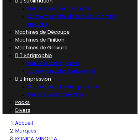


Sublimation
Machines et Imprimantes
Consommables de sublimation mug,
trophée,
Machines de Découpe
Machines de Finition
Machines de Gravure


Sérigraphie
Machines Sérigraphie
Consommables Sérigraphie


Impression
Consommables d'impression
Machines d'impression
Packs
Divers
Accueil
Marques
KONICA MINOLTA